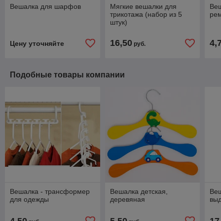
Вешалка для шарфов
Мягкие вешалки для
Веш
трикотажа (набор из 5
рем
штук)
16,50
4,
Цену уточняйте
руб.
Подобные товары компании
Вешалка - трансформер
Вешалка детская,
Ве
для одежды
деревяная
вы
4,50
5,50
17