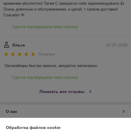
временем абсолютно! Тагма С прекрасно себя зарекомендовала 👍 
Очень довольны и обслуживанием, и ценой, т сроком доставки! 
Спасибо! 🌹
Сделка подтверждена через корзину
Ольга
07.07.2026
Отлично
Органайзеры быстро пришли, аккуратно запоковано.
Сделка подтверждена через корзину
Показать все отзывы
О нас
Контакты
Обработка файлов cookie