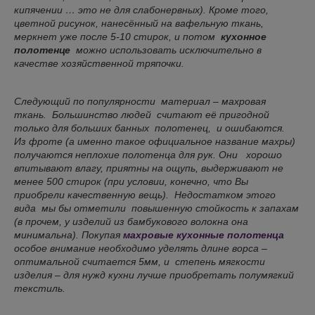
кипячении … это не для слабонервных). Кроме того,
цветной рисунок, нанесённый на вафельную ткань,
меркнет уже после 5-10 стирок, и потом
кухонное
полотенце
можно использовать исключительно в
качестве хозяйственной тряпочки.
Следующий по популярности материал – махровая
ткань. Большинство людей считают её пригодной
только для больших банных полотенец, и ошибаются.
Из фроте (а именно такое официальное название махры)
получаются неплохие полотенца для рук. Они хорошо
впитывают влагу, приятны на ощупь, выдерживают не
менее 500 стирок (при условии, конечно, что Вы
приобрели качественную вещь). Недостатком этого
вида мы бы отметили повышенную стойкость к запахам
(в прочем, у изделий из бамбукового волокна она
минимальна). Покупая
махровые кухонные полотенца
особое внимание необходимо уделять длине ворса –
оптимальной считается 5мм, и степень мягкости
изделия – для нужд кухни лучше приобретать полумягкий
текстиль.