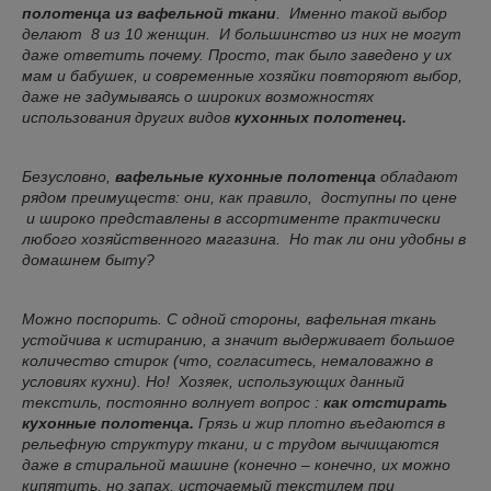
полотенца из вафельной ткани
. Именно такой выбор
делают 8 из 10 женщин. И большинство из них не могут
даже ответить почему. Просто, так было заведено у их
мам и бабушек, и современные хозяйки повторяют выбор,
даже не задумываясь о широких возможностях
использования других видов
кухонных полотенец.
Безусловно,
вафельные кухонные полотенца
обладают
рядом преимуществ: они, как правило, доступны по цене
и широко представлены в ассортименте практически
любого хозяйственного магазина. Но так ли они удобны в
домашнем быту?
Можно поспорить. С одной стороны, вафельная ткань
устойчива к истиранию, а значит выдерживает большое
количество стирок (что, согласитесь, немаловажно в
условиях кухни). Но! Хозяек, использующих данный
текстиль, постоянно волнует вопрос :
как отстирать
кухонные полотенца.
Грязь и жир плотно въедаются в
рельефную структуру ткани, и с трудом вычищаются
даже в стиральной машине (конечно – конечно, их можно
кипятить, но запах, источаемый текстилем при