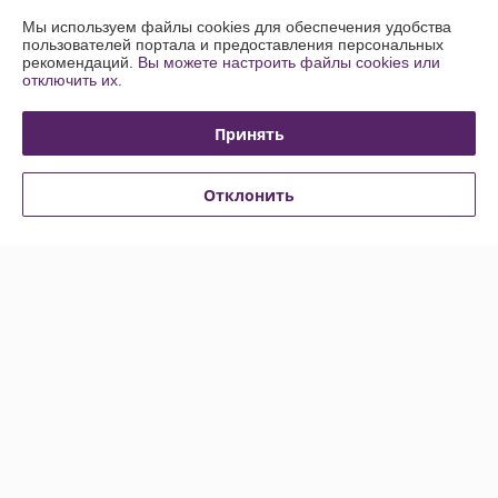
Мы используем файлы cookies для обеспечения удобства
Доставка и оплата
пользователей портала и предоставления персональных
рекомендаций.
Вы можете настроить файлы cookies или
отключить их.
График работы
Принять
Полная версия сайта
Политика обработки cookies
Отклонить
Сайт создан на платформе Deal.by
Информация для покупателя
Индивидуальный предприниматель:
ИП Кулинченко Сергей
Александрович
Минский р-н, п. Лесной, 19-174
Регистрационный номер ЕГР: 691754461