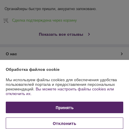
Органайзеры быстро пришли, аккуратно запоковано.
Сделка подтверждена через корзину
Показать все отзывы
О нас
Контакты
Обработка файлов cookie
Мы используем файлы cookies для обеспечения удобства
Доставка и оплата
пользователей портала и предоставления персональных
рекомендаций.
Вы можете настроить файлы cookies или
отключить их.
График работы
Принять
Полная версия сайта
Политика обработки cookies
Отклонить