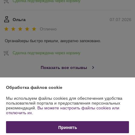
Сделка подтверждена через корзину
Ольга
07.07.2026
Отлично
Органайзеры быстро пришли, аккуратно запоковано.
Сделка подтверждена через корзину
Показать все отзывы
Обработка файлов cookie
О нас
Мы используем файлы cookies для обеспечения удобства
Контакты
пользователей портала и предоставления персональных
рекомендаций.
Вы можете настроить файлы cookies или
отключить их.
Доставка и оплата
Принять
График работы