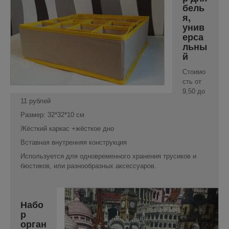
бель
я,
унив
ерса
льны
й
Стоимо
сть от
9,50 до
11 рублей
Размер: 32*32*10 см
Жёсткий каркас +жёсткое дно
Вставная внутренняя конструкция
Используется для одновременного хранения трусиков и
бюстиков, или разнообразных аксессуаров.
Набо
р
орган