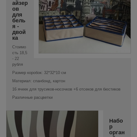
айзер
ов
для
бель
я -
двой
ка
Стоимо
сть 18,5
- 22
рубля
Размер коробок: 32*32*10 см
Материал: спанбонд, картон
16 ячеек для трусиков-носочков +6 отсеков для бюстиков
Различные расцветки
Набо
р
орган