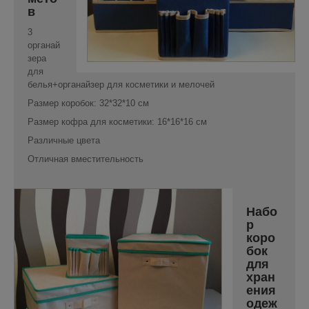
в
3
органай
зера
для
белья+органайзер для косметики и мелочей
Размер коробок: 32*32*10 см
Размер кофра для косметики: 16*16*16 см
Различные цвета
Отличная вместительность
Набо
р
коро
бок
для
хран
ения
одеж