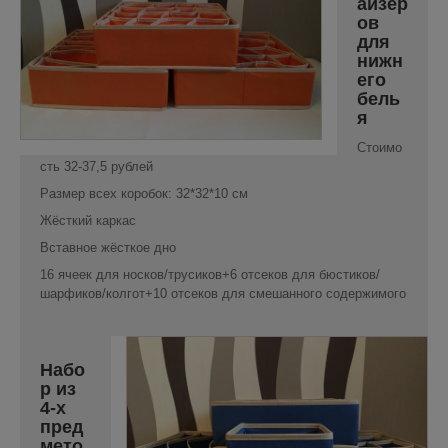
айзер
ов
для
нижн
его
бель
я
Стоимо
сть 32-37,5 рублей
Размер всех коробок: 32*32*10 см
Жёсткий каркас
Вставное жёсткое дно
16 ячеек для носков/трусиков+6 отсеков для бюстиков/
шарфиков/колгот+10 отсеков для смешанного содержимого
Набо
р из
4-х
пред
мето