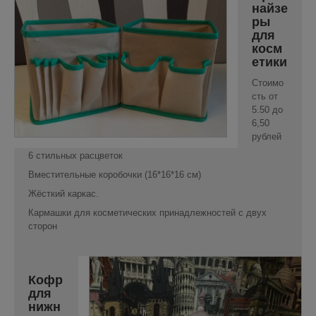
найзе
ры
для
косм
етики
Стоимо
сть от
5.50 до
6,50
рублей
6 стильных расцветок
Вместительные коробочки (16*16*16 см)
Жёсткий каркас.
Кармашки для косметических принадлежностей с двух
сторон
Кофр
для
нижн