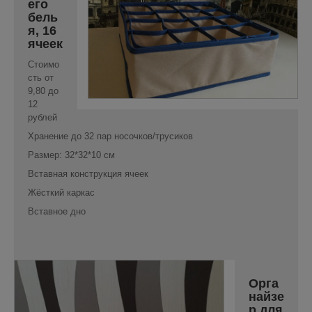
его
бель
я, 16
ячеек
Стоимо
сть от
9,80 до
12
рублей
Хранение до 32 пар носочков/трусиков
Размер: 32*32*10 см
Вставная конструкция ячеек
Жёсткий каркас
Вставное дно
Орга
найзе
р для