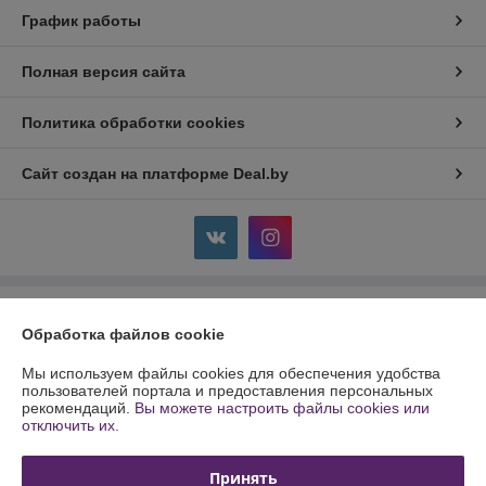
График работы
Полная версия сайта
Политика обработки cookies
Сайт создан на платформе Deal.by
Информация для покупателя
Обработка файлов cookie
Индивидуальный предприниматель:
ИП Кулинченко Сергей
Александрович
Мы используем файлы cookies для обеспечения удобства
Минский р-н, п. Лесной, 19-174
пользователей портала и предоставления персональных
рекомендаций.
Вы можете настроить файлы cookies или
Регистрационный номер ЕГР: 691754461
отключить их.
УНП: 691754461
Принять