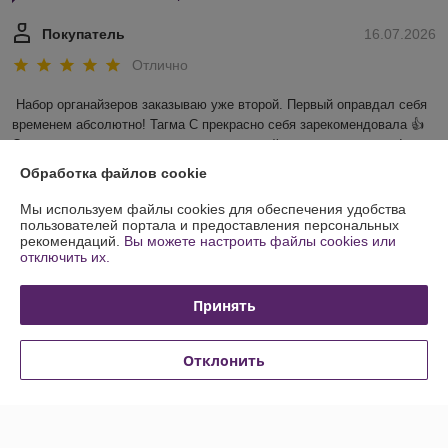
Покупатель
16.07.2026
Отлично
Набор органайзеров заказываю уже второй. Первый оправдал себя 
временем абсолютно! Тагма С прекрасно себя зарекомендовала 👍 
Очень довольны и обслуживанием, и ценой, т сроком доставки! 
Спасибо! 🌹
Обработка файлов cookie
Сделка подтверждена через корзину
Мы используем файлы cookies для обеспечения удобства
пользователей портала и предоставления персональных
рекомендаций.
Вы можете настроить файлы cookies или
отключить их.
Ольга
07.07.2026
Отлично
Принять
Органайзеры быстро пришли, аккуратно запоковано.
Отклонить
Сделка подтверждена через корзину
Показать все отзывы