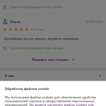
Сделка подтверждена через корзину
Ольга
07.07.2026
Отлично
Органайзеры быстро пришли, аккуратно запоковано.
Сделка подтверждена через корзину
Показать все отзывы
О нас
Контакты
Обработка файлов cookie
Мы используем файлы cookies для обеспечения удобства
Доставка и оплата
пользователей портала и предоставления персональных
рекомендаций.
Вы можете настроить файлы cookies или