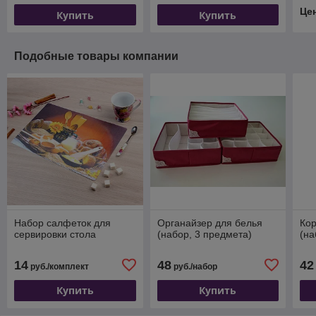
Це
Купить
Купить
Подобные товары компании
Набор салфеток для
Органайзер для белья
Кор
сервировки стола
(набор, 3 предмета)
(на
14
48
42
руб./комплект
руб./набор
Купить
Купить