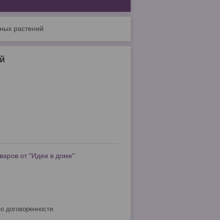
тных растений
й
варов от "Идеи в доме"
по договоренности