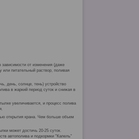
 зависимости от изменения (даже
у или питательный раствор, поливая
чь, день, солнце, тень) устройство
лива в жаркий период суток и снижая в
тылке увеличивается, и процесс полива
я.
нью открытия крана. Чем больше объем
лки может достичь 20-25 суток.
ств автополива и подкормки "Капель"