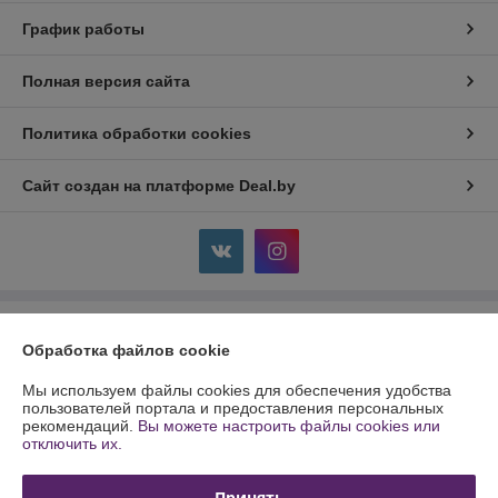
График работы
Полная версия сайта
Политика обработки cookies
Сайт создан на платформе Deal.by
Информация для покупателя
Обработка файлов cookie
Индивидуальный предприниматель:
ИП Кулинченко Сергей
Александрович
Мы используем файлы cookies для обеспечения удобства
Минский р-н, п. Лесной, 19-174
пользователей портала и предоставления персональных
рекомендаций.
Вы можете настроить файлы cookies или
Регистрационный номер ЕГР: 691754461
отключить их.
УНП: 691754461
Принять