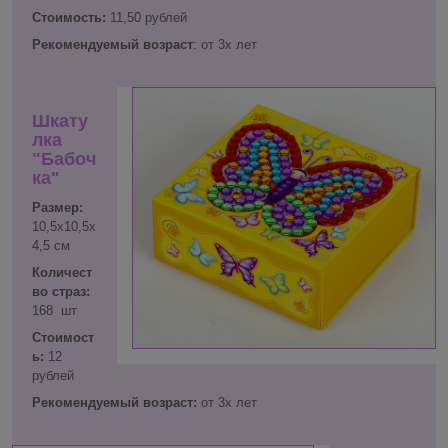
Стоимость:
11,50 рублей
Рекомендуемый возраст
: от 3х лет
Шкату
лка
"Бабоч
ка"
Размер:
10,5х10,5х
4,5 см
Количест
во страз:
168 шт
Стоимост
ь:
12
рублей
Рекомендуемый возраст:
от 3х лет