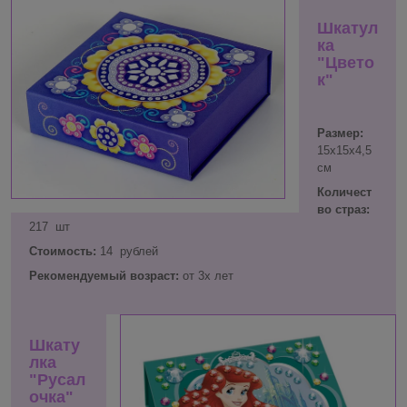
Шкатул
ка
"Цвето
к"
Размер:
15х15х4,5
см
Количест
во страз:
217 шт
Стоимость:
14 рублей
Рекомендуемый возраст:
от 3х лет
Шкату
лка
"Русал
очка"