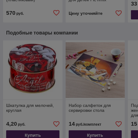
33
570
Цену уточняйте
руб.
Подобные товары компании
Шкатулка для мелочей,
Набор салфеток для
По
круглая
сервировки стола
жен
для
4,20
14
15
руб.
руб./комплект
Купить
Купить