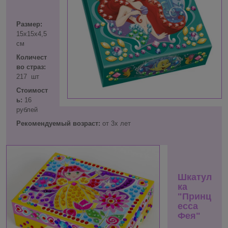
Размер:
15х15х4,5
см
Количест
во страз:
217 шт
Стоимост
ь:
16
рублей
Рекомендуемый возраст:
от 3х лет
Шкатул
ка
"Принц
есса
Фея"