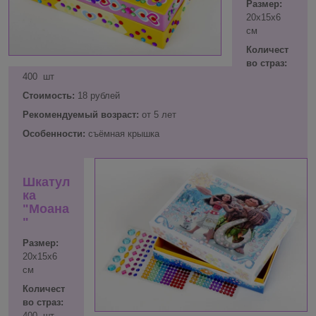
Размер:
20х15х6
см
Количест
во страз:
400 шт
Стоимость:
18 рублей
Рекомендуемый возраст:
от 5 лет
Особенности:
съёмная крышка
Шкатул
ка
"Моана
"
Размер:
20х15х6
см
Количест
во страз:
400 шт