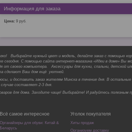
Информация для заказа
Цена:
9
руб.
гко! Выбирайте нужный цвет и модель, делайте заказ с помощью кор
е сегодня. С помощью сайта интернет-магазина «Идеи в доме» Вы м
я от своего компьютера. Аксессуары для кухни, спальни, детской ил
ета сделают Ваш дом ещё уютней.
сы, и доставить заказ жителям Минска в течение дня. В остальные
 случае составляет 2-3 дня.
оваров для дома. Заходите чаще! Выбирайте! И радуйтесь полезным 
Всё самое интересное
Уголок покупателя
Органайзеры для обуви: Китай &
Хиты продаж
Беларусь
Организуем доставку