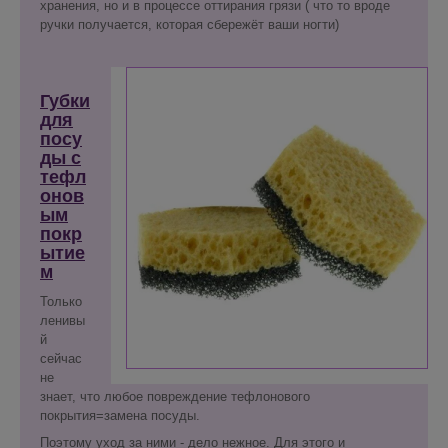
хранения, но и в процессе оттирания грязи ( что то вроде
ручки получается, которая сбережёт ваши ногти)
Губки
для
посу
ды с
тефл
онов
ым
покр
ытие
м
Только
ленивы
й
сейчас
не
знает, что любое повреждение тефлонового
покрытия=замена посуды.
Поэтому уход за ними - дело нежное. Для этого и