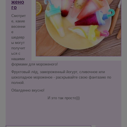
жено
го
Смотрит
е, какие
весенни
е
шедевр
ы могут
получит
ься с
нашими
формами для мороженого!
Фруктовый лёд, замороженный йогурт, сливочное или
шоколадное мороженое - раскрывайте свою фантазию по
полной.
Обалденно вкусно!
И это так просто)))