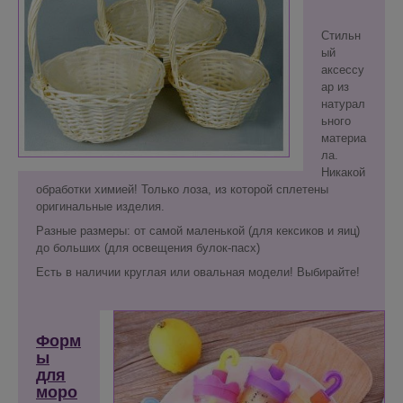
Стильн
ый
аксессу
ар из
натурал
ьного
материа
ла.
Никакой
обработки химией! Только лоза, из которой сплетены
оригинальные изделия.
Разные размеры: от самой маленькой (для кексиков и яиц)
до больших (для освещения булок-пасх)
Есть в наличии круглая или овальная модели! Выбирайте!
Форм
ы
для
моро