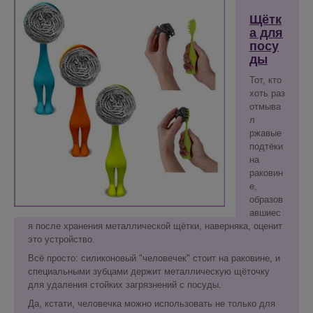
Щётк
а для
посу
ды
Тот, кто
хоть раз
отмыва
л
ржавые
подтёки
на
раковин
е,
образов
авшиес
я после хранения металлической щётки, наверняка, оценит
это устройство.
Всё просто: силиконовый "человечек" стоит на раковине, и
специальными зубцами держит металлическую щёточку
для удаления стойких загрязнений с посуды.
Да, кстати, человечка можно использовать не только для