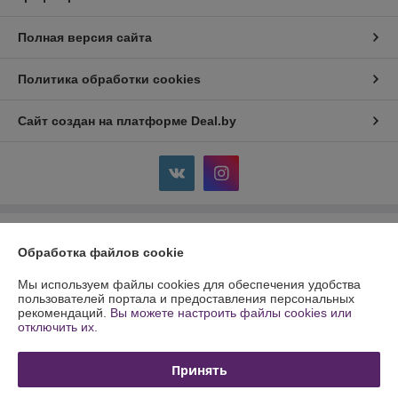
Полная версия сайта
Политика обработки cookies
Сайт создан на платформе Deal.by
Информация для покупателя
Обработка файлов cookie
Индивидуальный предприниматель:
ИП Кулинченко Сергей
Александрович
Мы используем файлы cookies для обеспечения удобства
Минский р-н, п. Лесной, 19-174
пользователей портала и предоставления персональных
рекомендаций.
Вы можете настроить файлы cookies или
Регистрационный номер ЕГР: 691754461
отключить их.
УНП: 691754461
Принять
Регистрационный орган: Минский районный исполнительный комитет